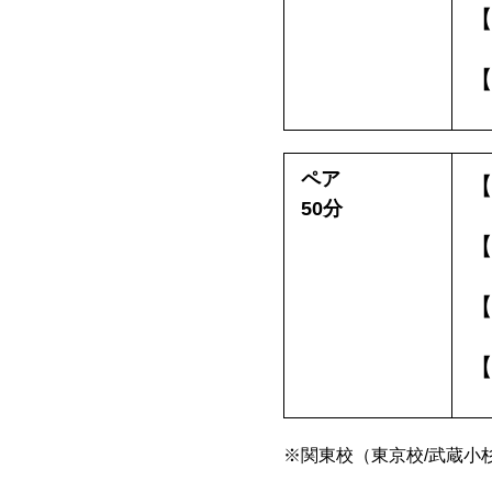
【
【
ペア
【
50分
【
【
【
※関東校（東京校/武蔵小