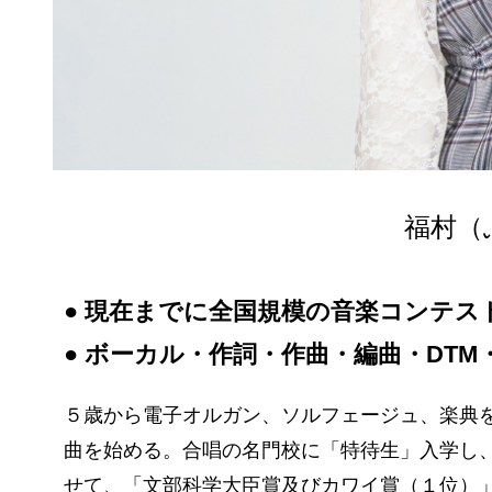
福村（
● 現在までに全国規模の音楽コンテ
● ボーカル・作詞・作曲・編曲・DTM
５歳から電子オルガン、ソルフェージュ、楽典を
曲を始める。合唱の名門校に「特待生」入学し
せて、「文部科学大臣賞及びカワイ賞（１位）